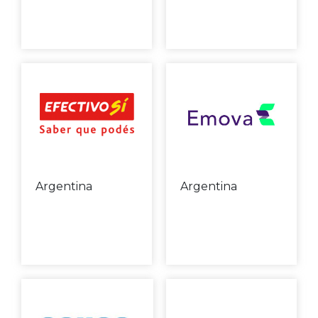
Argentina
Argentina