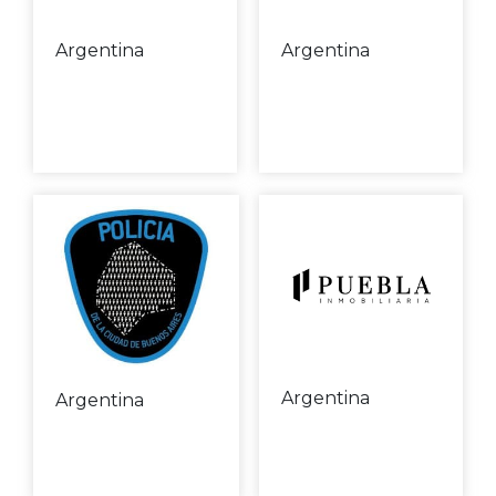
Argentina
Argentina
Argentina
Argentina