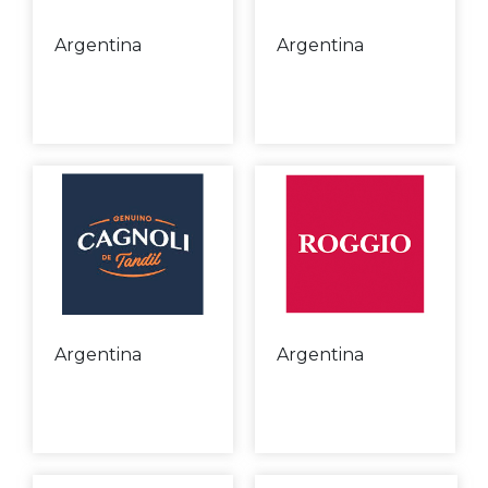
Argentina
Argentina
Argentina
Argentina