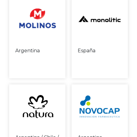
Argentina
España