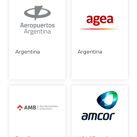
Argentina
Argentina