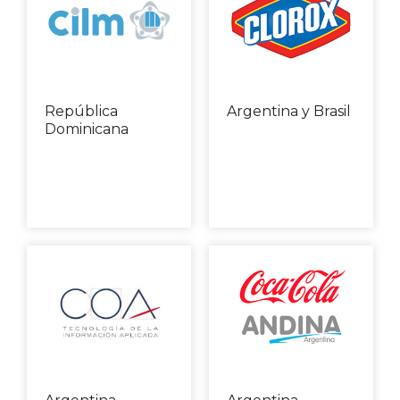
República
Argentina y Brasil
Dominicana