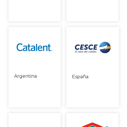
Argentina
España