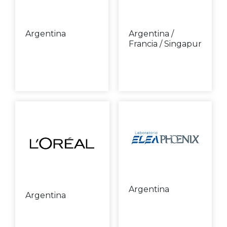
Argentina
Argentina /
Francia / Singapur
Argentina
Argentina