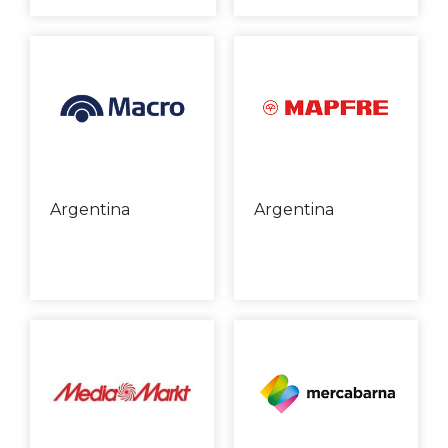
Argentina
Argentina