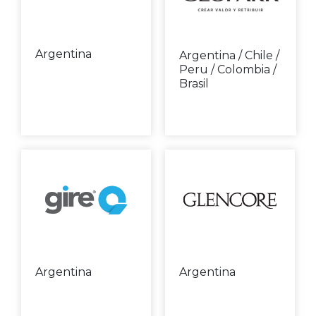
Argentina
Argentina / Chile /
Peru / Colombia /
Brasil
Argentina
Argentina