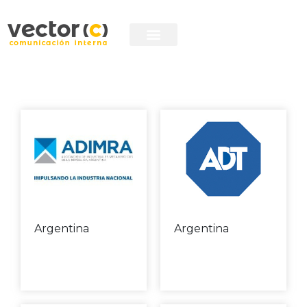
Ir
al
contenido
Casos de éxito
Argentina
Argentina