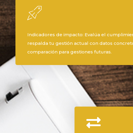
Indicadores de impacto: Evalúa el cumplimien
respalda tu gestión actual con datos concre
comparación para gestiones futuras.